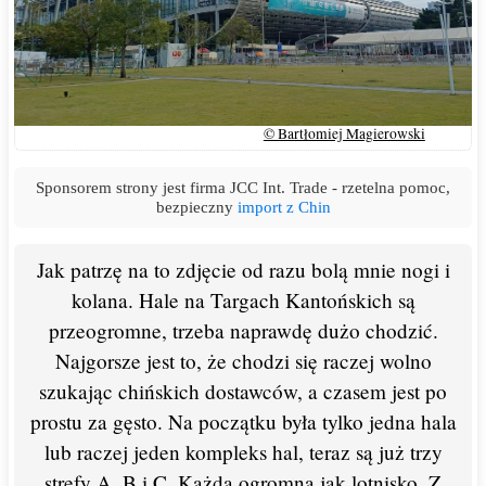
© Bartłomiej Magierowski
Sponsorem strony jest firma JCC Int. Trade - rzetelna pomoc,
bezpieczny
import z Chin
Jak patrzę na to zdjęcie od razu bolą mnie nogi i
kolana. Hale na Targach Kantońskich są
przeogromne, trzeba naprawdę dużo chodzić.
Najgorsze jest to, że chodzi się raczej wolno
szukając chińskich dostawców, a czasem jest po
prostu za gęsto. Na początku była tylko jedna hala
lub raczej jeden kompleks hal, teraz są już trzy
strefy A, B i C. Każda ogromna jak lotnisko. Z