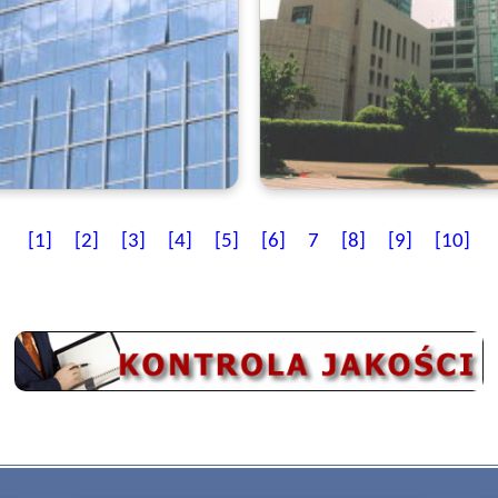
[1]
[2]
[3]
[4]
[5]
[6]
7
[8]
[9]
[10]