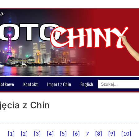
datkowe
Kontakt
Import z Chin
English
ęcia z Chin
[1]
[2]
[3]
[4]
[5]
[6]
7
[8]
[9]
[10]