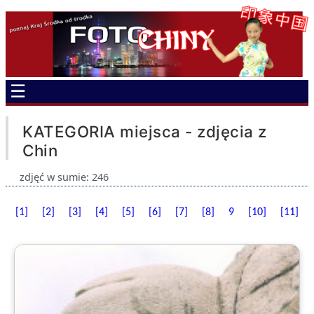
☰
KATEGORIA miejsca - zdjęcia z
Chin
zdjęć w sumie: 246
[1]
[2]
[3]
[4]
[5]
[6]
[7]
[8]
9
[10]
[11]