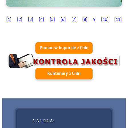
[1]
[2]
[3]
[4]
[5]
[6]
[7]
[8]
9
[10]
[11]
Pomoc w imporcie z Chin
Kontenery z Chin
GALERIA: